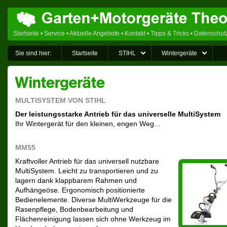
Startseite
•
Service
•
Aktuelle Angebote
•
Kontakt
•
Tipps & Tricks
•
Datenschut
Sie sind hier:
Startseite
STIHL
Wintergeräte
MULTISYSTEM VON STIHL
Der leistungsstarke Antrieb für das universelle MultiSystem
Ihr Wintergerät für den kleinen, engen Weg...
MM55
Kraftvoller Antrieb für das universell nutzbare
MultiSystem. Leicht zu transportieren und zu
lagern dank klappbarem Rahmen und
Aufhängeöse. Ergonomisch positionierte
Bedienelemente. Diverse MultiWerkzeuge für die
Rasenpflege, Bodenbearbeitung und
Flächenreinigung lassen sich ohne Werkzeug im