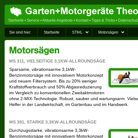
Startseite
•
Service
•
Aktuelle Angebote
•
Kontakt
•
Tipps & Tricks
•
Datenschut
Sie sind hier:
Startseite
STIHL
Motorsägen
MS 311, VIELSEITIGE 3,1KW-ALLROUNDSÄGE
Sparsame, vibrationsarme 3,1kW-
Benzinmotorsäge mit innovativem Motorkonzept
und neuem Filtersystem. Bis zu 20% weniger
Kraftstoffverbrauch und 50% Abgasreduzierung
im Vergleich zu konventionellen Zweitaktmotoren
ohne 2-MIX-Technologie. Robust, sauber und wartungsarm. Vielse
Helfer in der Landwirtschaft, im Gartenbau und im Handwerk.
MS 391, STARKE 3,3KW-ALLROUNDSÄGE
Durchzugsstarke, vibrationsarme 3,3kW-
Benzinmotorsäge mit innovativem Motorkonzept