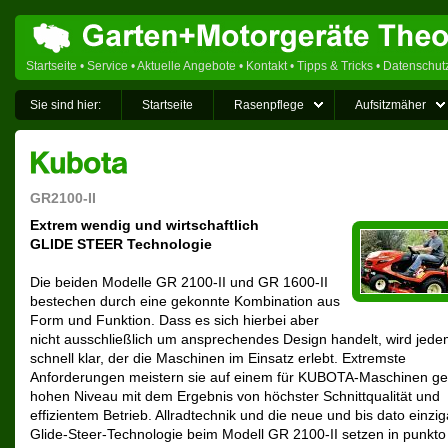
Startseite
•
Service
•
Aktuelle Angebote
•
Kontakt
•
Tipps & Tricks
•
Datenschut
Sie sind hier:
Startseite
Rasenpflege
Aufsitzmäher
GR2100-II
Extrem wendig und wirtschaftlich
GLIDE STEER Technologie
Die beiden Modelle GR 2100-II und GR 1600-II
bestechen durch eine gekonnte Kombination aus
Form und Funktion. Dass es sich hierbei aber
nicht ausschließlich um ansprechendes Design handelt, wird jed
schnell klar, der die Maschinen im Einsatz erlebt. Extremste
Anforderungen meistern sie auf einem für KUBOTA-Maschinen g
hohen Niveau mit dem Ergebnis von höchster Schnittqualität und
effizientem Betrieb. Allradtechnik und die neue und bis dato einzig
Glide-Steer-Technologie beim Modell GR 2100-II setzen in punkto