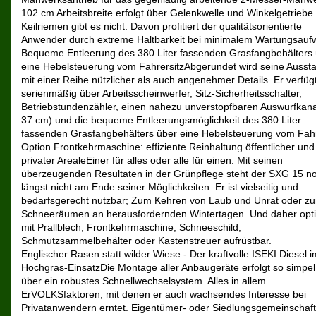
102 cm Arbeitsbreite erfolgt über Gelenkwelle und Winkelgetriebe
Keilriemen gibt es nicht. Davon profitiert der qualitätsorientierte
Anwender durch extreme Haltbarkeit bei minimalem Wartungsauf
Bequeme Entleerung des 380 Liter fassenden Grasfangbehälters
eine Hebelsteuerung vom FahrersitzAbgerundet wird seine Aussta
mit einer Reihe nützlicher als auch angenehmer Details. Er verfüg
serienmäßig über Arbeitsscheinwerfer, Sitz-Sicherheitsschalter,
Betriebstundenzähler, einen nahezu unverstopfbaren Auswurfkana
37 cm) und die bequeme Entleerungsmöglichkeit des 380 Liter
fassenden Grasfangbehälters über eine Hebelsteuerung vom Fahr
Option Frontkehrmaschine: effiziente Reinhaltung öffentlicher und
privater ArealeEiner für alles oder alle für einen. Mit seinen
überzeugenden Resultaten in der Grünpflege steht der SXG 15 n
längst nicht am Ende seiner Möglichkeiten. Er ist vielseitig und
bedarfsgerecht nutzbar; Zum Kehren von Laub und Unrat oder z
Schneeräumen an herausfordernden Wintertagen. Und daher opti
mit Prallblech, Frontkehrmaschine, Schneeschild,
Schmutzsammelbehälter oder Kastenstreuer aufrüstbar.
Englischer Rasen statt wilder Wiese - Der kraftvolle ISEKI Diesel i
Hochgras-EinsatzDie Montage aller Anbaugeräte erfolgt so simpel 
über ein robustes Schnellwechselsystem. Alles in allem
ErVOLKSfaktoren, mit denen er auch wachsendes Interesse bei
Privatanwendern erntet. Eigentümer- oder Siedlungsgemeinschaf