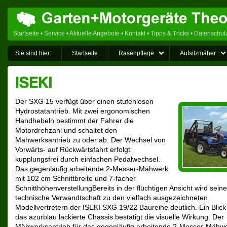
Startseite
•
Service
•
Aktuelle Angebote
•
Kontakt
•
Tipps & Tricks
•
Datenschut
Sie sind hier:
Startseite
Rasenpflege
Aufsitzmäher
Der SXG 15 verfügt über einen stufenlosen
Hydrostatantrieb. Mit zwei ergonomischen
Handhebeln bestimmt der Fahrer die
Motordrehzahl und schaltet den
Mähwerksantrieb zu oder ab. Der Wechsel von
Vorwärts- auf Rückwärtsfahrt erfolgt
kupplungsfrei durch einfachen Pedalwechsel.
Das gegenläufig arbeitende 2-Messer-Mähwerk
mit 102 cm Schnittbreite und 7-facher
SchnitthöhenverstellungBereits in der flüchtigen Ansicht wird seine
technische Verwandtschaft zu den vielfach ausgezeichneten
Modellvertretern der ISEKI SXG 19/22 Baureihe deutlich. Ein Blick
das azurblau lackierte Chassis bestätigt die visuelle Wirkung. Der
Mähwerksantrieb für das gegenläufig arbeitende 2-Messer-Mähwe